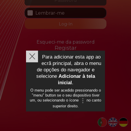
Lembrar-me
Log-In
Esqueci-me da password
Registar